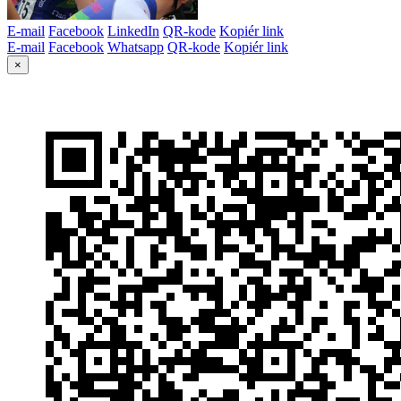
E-mail
Facebook
LinkedIn
QR-kode
Kopiér link
E-mail
Facebook
Whatsapp
QR-kode
Kopiér link
×