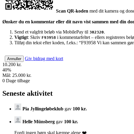
Scan QR-koden
med dit kamera og doner
Ønsker du en kommentar eller dit navn vist sammen med din do
Send et valgfrit beløb via MobilePay til
.
302320
Vigtigt
: Skriv
i kommentarfeltet – ellers registreres be
F93958
Tilføj din tekst efter koden, f.eks.: “F93958 Vi kan sammen gør
Giv bidrag med kort
Annuller
10.200 kr.
40
%
Mål:
25.000 kr.
0
Dage tilbage
Seneste aktivitet
Pia Jyllingeløbeklub
gav
100 kr.
Helle Münsberg
gav
100 kr.
Fordi ingen børn skal kæmpe alene ❤️