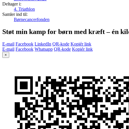
Deltager i:
4. Triathlon
Samler ind til:
Børnecancerfonden
Støt min kamp for børn med kræft – én ki
E-mail
Facebook
LinkedIn
QR-kode
Kopiér link
E-mail
Facebook
Whatsapp
QR-kode
Kopiér link
×