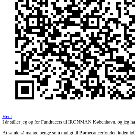
Hent
I år stiller jeg op for Fundracers til IRONMAN København, og jeg har 
At samle så mange penge som muligt til Børnecancerfonden inden lø