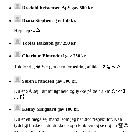
Bredahl Kristensen ApS
gav
500 kr.
Diana Stephens
gav
150 kr.
Hep hep 🥳🥳
Tobias Isaksson
gav
250 kr.
Charlotte Elmendorf
gav
250 kr.
Tak for dig ❤️ Ser gerne en forbedring af tiden 🏃😊🤞🫶
Søren Frandsen
gav
300 kr.
Du er SÅ sej - alt muligt held og lykke på de 42 km 💪🏃💥
🇩🇰
Kenny Maigaard
gav
100 kr.
Du er en mega sej mand, som jeg har stor respekt for. Kan
tydeligt huske da du dukkede op i klubben og se dig nu 🏆😍