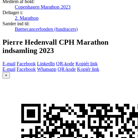
Medlem af hold:
Copenhagen Marathon 2023
Deltager i:
2. Marathon
Samler ind til:
Børnecancerfonden (fundracers)
Pierre Hedenvall CPH Marathon
indsamling 2023
E-mail
Facebook
LinkedIn
QR-kode
Kopiér link
E-mail
Facebook
Whatsapp
QR-kode
Kopiér link
×