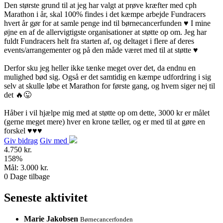
Den største grund til at jeg har valgt at prøve kræfter med cph
Marathon i år, skal 100% findes i det kæmpe arbejde Fundracers
hvert år gør for at samle penge ind til børnecancerfunden ♥️ I mine
øjne en af de allervigtigste organisationer at støtte op om. Jeg har
fuldt Fundracers helt fra starten af, og deltaget i flere af deres
events/arrangementer og på den måde været med til at støtte ♥️
Derfor sku jeg heller ikke tænke meget over det, da endnu en
mulighed bød sig. Også er det samtidig en kæmpe udfordring i sig
selv at skulle løbe et Marathon for første gang, og hvem siger nej til
det 🔥😜
Håber i vil hjælpe mig med at støtte op om dette, 3000 kr er målet
(gerne meget mere) hver en krone tæller, og er med til at gøre en
forskel ♥️♥️♥️
Giv bidrag
Giv med
4.750 kr.
158
%
Mål:
3.000 kr.
0
Dage tilbage
Seneste aktivitet
Marie Jakobsen
Børnecancerfonden