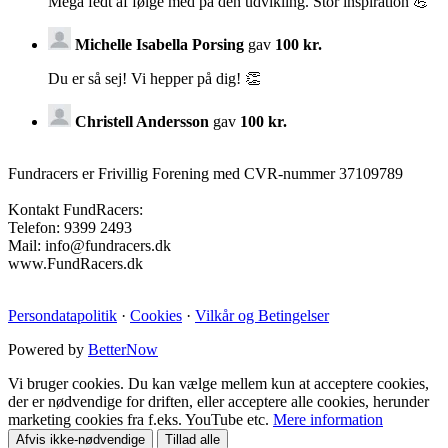
Mega fedt af følge med på den udvikling. Stor inspiration 💪
Michelle Isabella Porsing
gav
100 kr.
Du er så sej! Vi hepper på dig! 👏
Christell Andersson
gav
100 kr.
Fundracers er Frivillig Forening med CVR-nummer 37109789
Kontakt FundRacers:
Telefon: 9399 2493
Mail: info@fundracers.dk
www.FundRacers.dk
Persondatapolitik
·
Cookies
·
Vilkår og Betingelser
Powered by
BetterNow
Vi bruger cookies. Du kan vælge mellem kun at acceptere cookies,
der er nødvendige for driften, eller acceptere alle cookies, herunder
marketing cookies fra f.eks. YouTube etc.
Mere information
Afvis ikke-nødvendige
Tillad alle