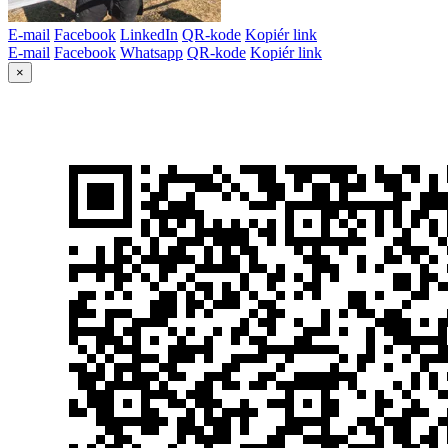
E-mail
Facebook
LinkedIn
QR-kode
Kopiér link
E-mail
Facebook
Whatsapp
QR-kode
Kopiér link
×