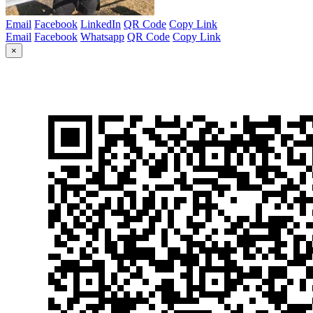
Email
Facebook
LinkedIn
QR Code
Copy Link
Email
Facebook
Whatsapp
QR Code
Copy Link
×