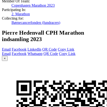
Member Of Team:
Copenhagen Marathon 2023
Participating In:
2. Marathon
Collecting for:
Børnecancerfonden (fundracers)
Pierre Hedenvall CPH Marathon
indsamling 2023
Email
Facebook
LinkedIn
QR Code
Copy Link
Email
Facebook
Whatsapp
QR Code
Copy Link
×