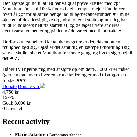
Den største grund til at jeg har valgt at prøve kræfter med cph
Marathon i år, skal 100% findes i det kæmpe arbejde Fundracers
hvert år gør for at samle penge ind til børnecancerfunden ♥️ I mine
øjne en af de allervigtigste organisationer at støtte op om. Jeg har
fuldt Fundracers helt fra starten af, og deltaget i flere af deres
events/arrangementer og på den måde været med til at støtte ♥️
Derfor sku jeg heller ikke tænke meget over det, da endnu en
mulighed bød sig. Også er det samtidig en kæmpe udfordring i sig
selv at skulle løbe et Marathon for første gang, og hvem siger nej til
det 🔥😜
Håber i vil hjælpe mig med at støtte op om dette, 3000 kr er målet
(gerne meget mere) hver en krone tæller, og er med til at gøre en
forskel ♥️♥️♥️
Donate
Donate via
4,750 kr.
158
%
Goal:
3,000 kr.
0
Days left
Recent activity
Marie Jakobsen
Børnecancerfonden