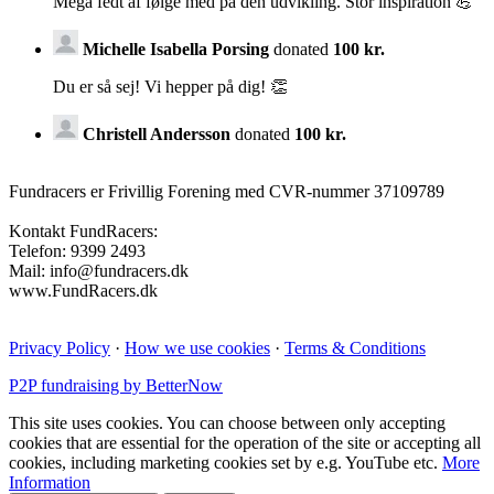
Mega fedt af følge med på den udvikling. Stor inspiration 💪
Michelle Isabella Porsing
donated
100 kr.
Du er så sej! Vi hepper på dig! 👏
Christell Andersson
donated
100 kr.
Fundracers er Frivillig Forening med CVR-nummer 37109789
Kontakt FundRacers:
Telefon: 9399 2493
Mail: info@fundracers.dk
www.FundRacers.dk
Privacy Policy
·
How we use cookies
·
Terms & Conditions
P2P fundraising by BetterNow
This site uses cookies. You can choose between only accepting
cookies that are essential for the operation of the site or accepting all
cookies, including marketing cookies set by e.g. YouTube etc.
More
Information