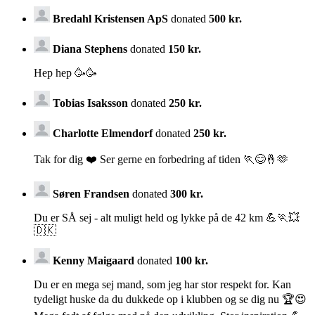
Bredahl Kristensen ApS
donated
500 kr.
Diana Stephens
donated
150 kr.
Hep hep 🥳🥳
Tobias Isaksson
donated
250 kr.
Charlotte Elmendorf
donated
250 kr.
Tak for dig ❤️ Ser gerne en forbedring af tiden 🏃😊🤞🫶
Søren Frandsen
donated
300 kr.
Du er SÅ sej - alt muligt held og lykke på de 42 km 💪🏃💥
🇩🇰
Kenny Maigaard
donated
100 kr.
Du er en mega sej mand, som jeg har stor respekt for. Kan
tydeligt huske da du dukkede op i klubben og se dig nu 🏆😍