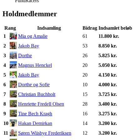
FundRacers
Holdmedlemmer
Rang
Indsamling
Bidrag
Indsamlet beløb
1
Mia og Amalie
61
11.800 kr.
2
Jakob Bay
53
8.850 kr.
3
Dorthe
26
5.825 kr.
4
Magnus Henckel
20
5.050 kr.
5
Jakob Bay
20
4.150 kr.
6
Dorthe og Sofie
10
4.000 kr.
7
Christian Buchholt
15
3.725 kr.
8
Henriette Fredell Olsen
28
3.400 kr.
9
Tine Bech Kragh
16
3.275 kr.
10
Hakan Demirkan
14
3.200 kr.
11
Søren Wiisbye Frederiksen
12
3.200 kr.