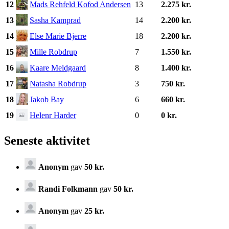
12
Mads Rehfeld Kofod Andersen
13
2.275 kr.
13
Sasha Kamprad
14
2.200 kr.
14
Else Marie Bjerre
18
2.200 kr.
15
Mille Robdrup
7
1.550 kr.
16
Kaare Meldgaard
8
1.400 kr.
17
Natasha Robdrup
3
750 kr.
18
Jakob Bay
6
660 kr.
19
Helenr Harder
0
0 kr.
Seneste aktivitet
Anonym
gav
50 kr.
Randi Folkmann
gav
50 kr.
Anonym
gav
25 kr.