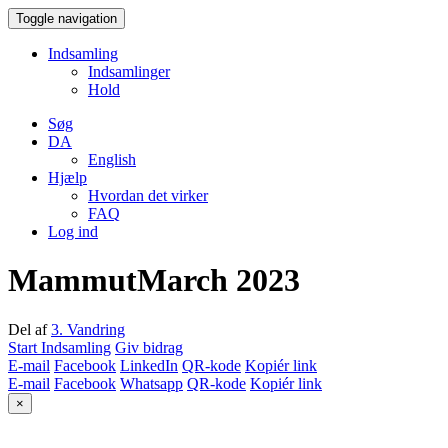
Toggle navigation
Indsamling
Indsamlinger
Hold
Søg
DA
English
Hjælp
Hvordan det virker
FAQ
Log ind
MammutMarch 2023
Del af
3. Vandring
Start Indsamling
Giv bidrag
E-mail
Facebook
LinkedIn
QR-kode
Kopiér link
E-mail
Facebook
Whatsapp
QR-kode
Kopiér link
×