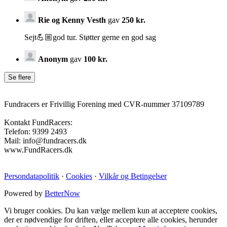
Rie og Kenny Vesth
gav
250 kr.
Sejt💪🏼god tur. Støtter gerne en god sag
Anonym
gav
100 kr.
Fundracers er Frivillig Forening med CVR-nummer 37109789
Kontakt FundRacers:
Telefon: 9399 2493
Mail: info@fundracers.dk
www.FundRacers.dk
Persondatapolitik
·
Cookies
·
Vilkår og Betingelser
Powered by
BetterNow
Vi bruger cookies. Du kan vælge mellem kun at acceptere cookies,
der er nødvendige for driften, eller acceptere alle cookies, herunder