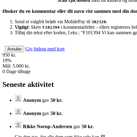
Scan QR-koden
med dit kamera og doner
Ønsker du en kommentar eller dit navn vist sammen med din do
Send et valgfrit beløb via MobilePay til
.
302320
Vigtigt
: Skriv
i kommentarfeltet – ellers registreres b
F101394
Tilføj din tekst efter koden, f.eks.: “F101394 Vi kan sammen gø
Giv bidrag med kort
Annuller
950 kr.
19
%
Mål:
5.000 kr.
0
Dage tilbage
Seneste aktivitet
Anonym
gav
50 kr.
Anonym
gav
50 kr.
Rikke Norup-Andersen
gav
50 kr.
Giv den gas, for alle dem som ikke selv kan 💜