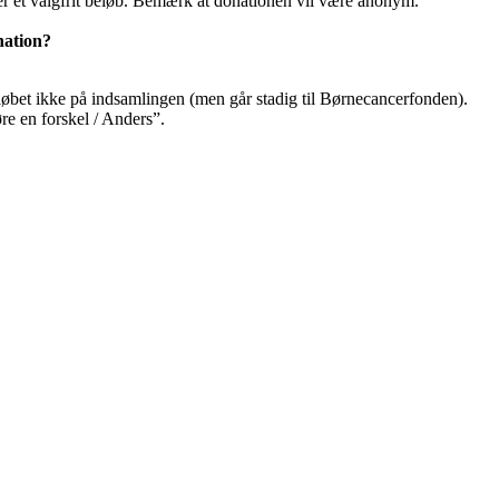
 et valgfrit beløb. Bemærk at donationen vil være anonym.
nation?
eløbet ikke på indsamlingen (men går stadig til Børnecancerfonden).
re en forskel / Anders”.