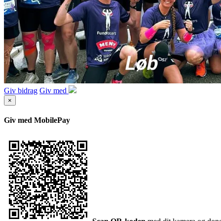
Giv bidrag
Giv med
×
Giv med MobilePay