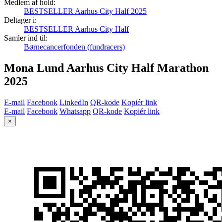
Medlem af hold:
BESTSELLER Aarhus City Half 2025
Deltager i:
BESTSELLER Aarhus City Half
Samler ind til:
Børnecancerfonden (fundracers)
Mona Lund Aarhus City Half Marathon
2025
E-mail
Facebook
LinkedIn
QR-kode
Kopiér link
E-mail
Facebook
Whatsapp
QR-kode
Kopiér link
×