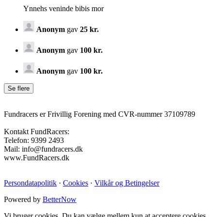
Ynnehs veninde bibis mor
Anonym
gav
25 kr.
Anonym
gav
100 kr.
Anonym
gav
100 kr.
Fundracers er Frivillig Forening med CVR-nummer 37109789
Kontakt FundRacers:
Telefon: 9399 2493
Mail: info@fundracers.dk
www.FundRacers.dk
Persondatapolitik
·
Cookies
·
Vilkår og Betingelser
Powered by
BetterNow
Vi bruger cookies. Du kan vælge mellem kun at acceptere cookies,