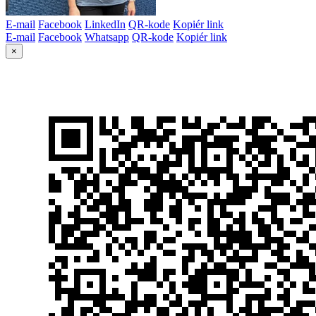
E-mail
Facebook
LinkedIn
QR-kode
Kopiér link
E-mail
Facebook
Whatsapp
QR-kode
Kopiér link
×