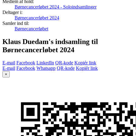
Medlem af hold:
Børnecancerløbet 2024 - Soloindsamlinger
Deltager i:
Børnecancerløbet 2024
Samler ind til:
Børnecancerløbet
Klaus Duedam's indsamling til
Børnecancerløbet 2024
E-mail
Facebook
LinkedIn
QR-kode
Kopiér link
E-mail
Facebook
Whatsapp
QR-kode
Kopiér link
×