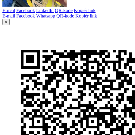
E-mail
Facebook
LinkedIn
QR-kode
Kopiér link
E-mail
Facebook
Whatsapp
QR-kode
Kopiér link
×