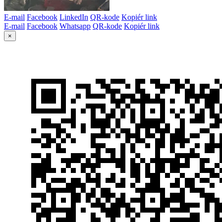
E-mail
Facebook
LinkedIn
QR-kode
Kopiér link
E-mail
Facebook
Whatsapp
QR-kode
Kopiér link
×