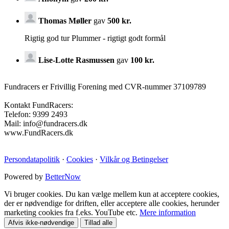
Thomas Møller
gav
500 kr.
Rigtig god tur Plummer - rigtigt godt formål
Lise-Lotte Rasmussen
gav
100 kr.
Fundracers er Frivillig Forening med CVR-nummer 37109789
Kontakt FundRacers:
Telefon: 9399 2493
Mail: info@fundracers.dk
www.FundRacers.dk
Persondatapolitik
·
Cookies
·
Vilkår og Betingelser
Powered by
BetterNow
Vi bruger cookies. Du kan vælge mellem kun at acceptere cookies,
der er nødvendige for driften, eller acceptere alle cookies, herunder
marketing cookies fra f.eks. YouTube etc.
Mere information
Afvis ikke-nødvendige
Tillad alle