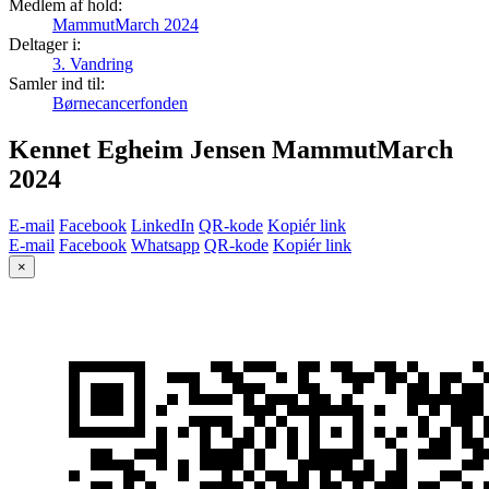
Medlem af hold:
MammutMarch 2024
Deltager i:
3. Vandring
Samler ind til:
Børnecancerfonden
Kennet Egheim Jensen MammutMarch
2024
E-mail
Facebook
LinkedIn
QR-kode
Kopiér link
E-mail
Facebook
Whatsapp
QR-kode
Kopiér link
×