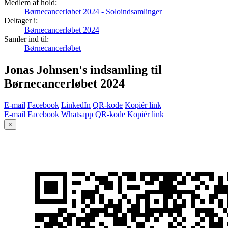
Medlem af hold:
Børnecancerløbet 2024 - Soloindsamlinger
Deltager i:
Børnecancerløbet 2024
Samler ind til:
Børnecancerløbet
Jonas Johnsen's indsamling til
Børnecancerløbet 2024
E-mail
Facebook
LinkedIn
QR-kode
Kopiér link
E-mail
Facebook
Whatsapp
QR-kode
Kopiér link
×