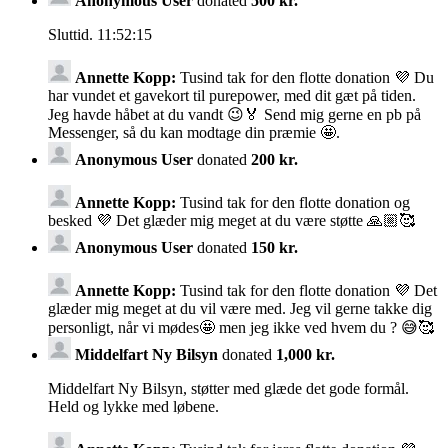
Anonymous User
donated
500 kr.
Sluttid. 11:52:15
Annette Kopp:
Tusind tak for den flotte donation 💜 Du
har vundet et gavekort til purepower, med dit gæt på tiden.
Jeg havde håbet at du vandt 😉🏅 Send mig gerne en pb på
Messenger, så du kan modtage din præmie 🤩.
Anonymous User
donated
200 kr.
Annette Kopp:
Tusind tak for den flotte donation og
besked 💜 Det glæder mig meget at du være støtte 🙏🏼🥰
Anonymous User
donated
150 kr.
Annette Kopp:
Tusind tak for den flotte donation 💜 Det
glæder mig meget at du vil være med. Jeg vil gerne takke dig
personligt, når vi mødes🤩 men jeg ikke ved hvem du ? 😅🥰
Middelfart Ny Bilsyn
donated
1,000 kr.
Middelfart Ny Bilsyn, støtter med glæde det gode formål.
Held og lykke med løbene.