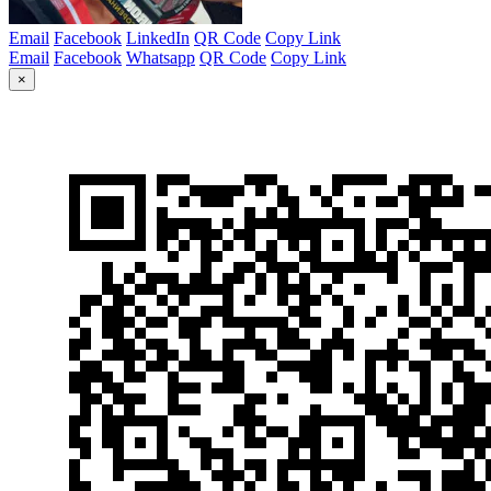
Email
Facebook
LinkedIn
QR Code
Copy Link
Email
Facebook
Whatsapp
QR Code
Copy Link
×