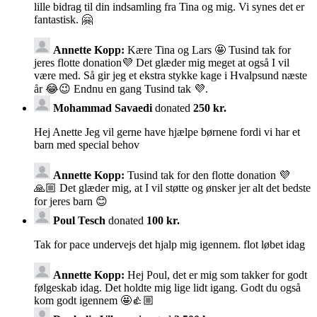
lille bidrag til din indsamling fra Tina og mig. Vi synes det er
fantastisk. 🤗
Annette Kopp:
Kære Tina og Lars 🤩 Tusind tak for
jeres flotte donation💜 Det glæder mig meget at også I vil
være med. Så gir jeg et ekstra stykke kage i Hvalpsund næste
år 😂😉 Endnu en gang Tusind tak 💜.
Mohammad Savaedi
donated
250 kr.
Hej Anette Jeg vil gerne have hjælpe børnene fordi vi har et
barn med special behov
Annette Kopp:
Tusind tak for den flotte donation 💜
🙏🏼 Det glæder mig, at I vil støtte og ønsker jer alt det bedste
for jeres barn 😊
Poul Tesch
donated
100 kr.
Tak for pace undervejs det hjalp mig igennem. flot løbet idag
Annette Kopp:
Hej Poul, det er mig som takker for godt
følgeskab idag. Det holdte mig lige lidt igang. Godt du også
kom godt igennem 🤩👍🏼