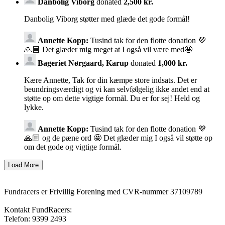
Danbolig Viborg
donated
2,500 kr.
Danbolig Viborg støtter med glæde det gode formål!
Annette Kopp:
Tusind tak for den flotte donation 💜
🙏🏼 Det glæder mig meget at I også vil være med🤩
Bageriet Nørgaard, Karup
donated
1,000 kr.
Kære Annette, Tak for din kæmpe store indsats. Det er
beundringsværdigt og vi kan selvfølgelig ikke andet end at
støtte op om dette vigtige formål. Du er for sej! Held og
lykke.
Annette Kopp:
Tusind tak for den flotte donation 💜
🙏🏼 og de pæne ord 🤩 Det glæder mig I også vil støtte op
om det gode og vigtige formål.
Fundracers er Frivillig Forening med CVR-nummer 37109789
Kontakt FundRacers:
Telefon: 9399 2493