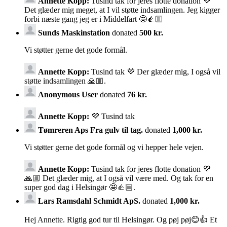
Annette Kopp:
Tusind tak for jeres flotte donation 💜
Det glæder mig meget, at I vil støtte indsamlingen. Jeg kigger
forbi næste gang jeg er i Middelfart 🤩👍🏼
Sunds Maskinstation
donated
500 kr.
Vi støtter gerne det gode formål.
Annette Kopp:
Tusind tak 💜 Der glæder mig, I også vil
støtte indsamlingen 🙏🏼.
Anonymous User
donated
76 kr.
Annette Kopp:
💜 Tusind tak
Tømreren Aps Fra gulv til tag.
donated
1,000 kr.
Vi støtter gerne det gode formål og vi hepper hele vejen.
Annette Kopp:
Tusind tak for jeres flotte donation 💜
🙏🏼 Det glæder mig, at I også vil være med. Og tak for en
super god dag i Helsingør 🤩👍🏼.
Lars Ramsdahl Schmidt ApS.
donated
1,000 kr.
Hej Annette. Rigtig god tur til Helsingør. Og pøj pøj😊👍 Et