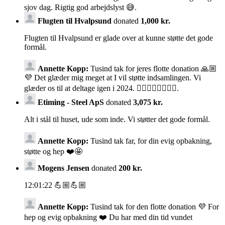
sjov dag. Rigtig god arbejdslyst 😅.
Flugten til Hvalpsund
donated
1,000 kr.
Flugten til Hvalpsund er glade over at kunne støtte det gode
formål.
Annette Kopp:
Tusind tak for jeres flotte donation 🙏🏼
💜 Det glæder mig meget at I vil støtte indsamlingen. Vi
glæder os til at deltage igen i 2024. 🏊🏼‍♀️🚴‍♀️🏃🏼‍♀️.
Etiming - Steel ApS
donated
3,075 kr.
Alt i stål til huset, ude som inde. Vi støtter det gode formål.
Annette Kopp:
Tusind tak far, for din evig opbakning,
støtte og hep ❤️🤩
Mogens Jensen
donated
200 kr.
12:01:22 💪🏼💪🏼
Annette Kopp:
Tusind tak for den flotte donation 💜 For
hep og evig opbakning ❤️ Du har med din tid vundet