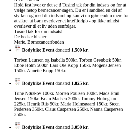
Hold fast hvor er det sejt! Tusind tak for din indsats og for at
vælge netop børnecancer-sagen. Du er i sandhed en del af
styrken og med din indsamling kan vi nu gøre endnu mere for
at sikre, at børn overlever et kræftforløb - og ikke mindst
overlever til et liv uden senfølger.
Tusind tak for din indsats!
De bedste hilsner
Marie, Børnecancerfonden
Bodybike Event
donated
1,500 kr.
Torben Laursen og Isabella 500kr. Torben Grønbæk 50kr.
Ebbe Holm 500kr. Lars-Ole Kopp 150kr. Mogens Jensen
150kr. Annette Kopp 150kr.
Bodybike Event
donated
1,825 kr.
Trine Nørskov 100kr. Morten Poulsen 100kr. Mads Emil
Jensen 150kr. Brian Madsen 200kr. Tommy Holmgaard
225kr. Henrik Riis 50kr. Maria Holmsgaard 150kr. Steen
Pedersen 350kr. Claus Caspersen 250kr. Nanna Caspersen
250kr.
Bodybike Event
donated
3,050 kr.