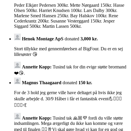
Peder Elkjær Pedersen 300kr. Mette Nørgaard 150kr. Hasse
Olsen 500kr. Harriet Knudsen 100kr. Lars Dalby 300kr.
Marlene Smed Hansen 250kr. Bay Halskov 100kr. Rene
Cederkrantz 200kr. Susanne Vesterggard 150kr. Jesper
Siggard 500kr. Martin Lassen 500kr.
Henok Montage ApS
donated
3,000 kr.
Stort tillykke med gennemførelsen af BigFour. Du er en sej
lillesøster 😘
Annette Kopp:
Tusind tak for din evige støtte brormand
❤️😘.
Magnus Thaagaard
donated
150 kr.
For de 3 hold jeg gerne ville have deltaget på hvis ikke jeg
skulle arbejde d. 30/9 Håber i får et fantastisk event💪🚴🏼‍♀️
🚴🏻‍♂️🤙
Annette Kopp:
Tusind tak 🙏🏼💜 fordi du ville støtte
indsamlingen. Mega ærgerligt du ikke kan komme og være
med til finalen 🚴‍♀️🥂Vi skal gøre hvad vi kan for en god og