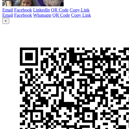
Email
Facebook
LinkedIn
QR Code
Copy Link
Email
Facebook
Whatsapp
QR Code
Copy Link
×