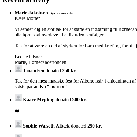
Marie Jakobsen
Børnecancerfonden
Kære Morten
Vi sender dig en stor tak for at starte en indsamling til Børnec
alle børn skal overleve til et liv uden senfølger.
Tak for at være en del af styrken for børn med kræft og for at h
Bedste hilsner
Marie, Børnecancerfonden
Tina olsen
donated
250 kr.
Tak for den mest magiske fest for Alberte igår, i anledningen a
sidste par år. Kh “mormor”
Kaare Mejding
donated
500 kr.
❤️
Sophie Walseth Albæk
donated
250 kr.