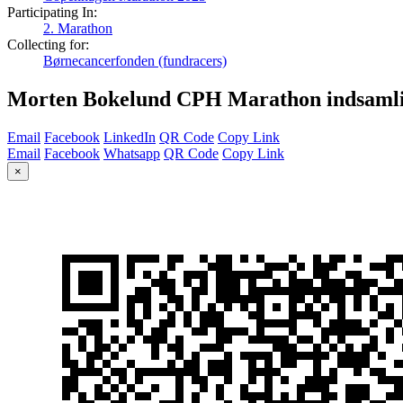
Participating In:
2. Marathon
Collecting for:
Børnecancerfonden (fundracers)
Morten Bokelund CPH Marathon indsamli
Email
Facebook
LinkedIn
QR Code
Copy Link
Email
Facebook
Whatsapp
QR Code
Copy Link
×