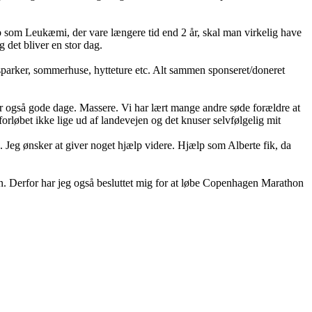
rløb som Leukæmi, der vare længere tid end 2 år, skal man virkelig have
g det bliver en stor dag.
esparker, sommerhuse, hytteture etc. Alt sammen sponseret/doneret
er også gode dage. Massere. Vi har lært mange andre søde forældre at
rløbet ikke lige ud af landevejen og det knuser selvfølgelig mit
 Jeg ønsker at giver noget hjælp videre. Hjælp som Alberte fik, da
en. Derfor har jeg også besluttet mig for at løbe Copenhagen Marathon