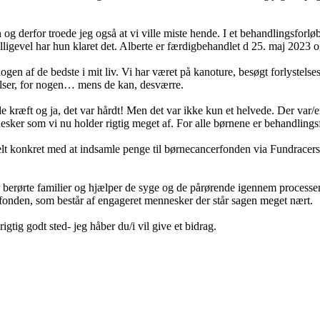
en og derfor troede jeg også at vi ville miste hende. I et behandlingsfo
 alligevel har hun klaret det. Alberte er færdigbehandlet d 25. maj 2023 o
gen af de bedste i mit liv. Vi har været på kanoture, besøgt forlystels
elser, for nogen… mens de kan, desværre.
 kræft og ja, det var hårdt! Men det var ikke kun et helvede. Der var/
er som vi nu holder rigtig meget af. For alle børnene er behandlingsfo
elt konkret med at indsamle penge til børnecancerfonden via Fundracers.
or berørte familier og hjælper de syge og de pårørende igennem process
onden, som består af engageret mennesker der står sagen meget nært.
gtig godt sted- jeg håber du/i vil give et bidrag.