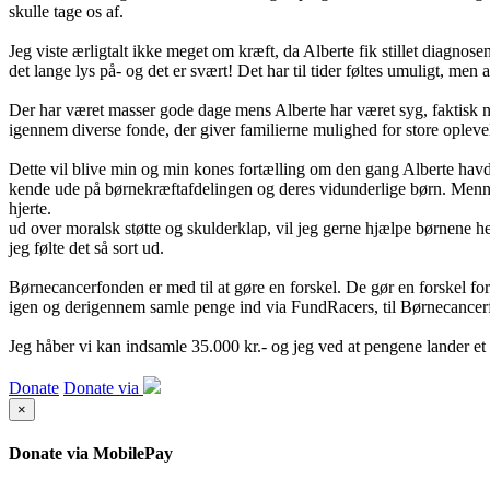
skulle tage os af.
Jeg viste ærligtalt ikke meget om kræft, da Alberte fik stillet diagnos
det lange lys på- og det er svært! Det har til tider føltes umuligt, men
Der har været masser gode dage mens Alberte har været syg, faktisk no
igennem diverse fonde, der giver familierne mulighed for store oplev
Dette vil blive min og min kones fortælling om den gang Alberte havde
kende ude på børnekræftafdelingen og deres vidunderlige børn. Mennesk
hjerte.
ud over moralsk støtte og skulderklap, vil jeg gerne hjælpe børnene h
jeg følte det så sort ud.
Børnecancerfonden er med til at gøre en forskel. De gør en forskel f
igen og derigennem samle penge ind via FundRacers, til Børnecancerf
Jeg håber vi kan indsamle 35.000 kr.- og jeg ved at pengene lander et ri
Donate
Donate via
×
Donate via MobilePay