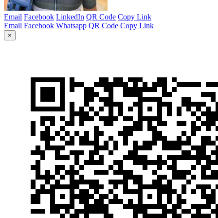
Email
Facebook
LinkedIn
QR Code
Copy Link
Email
Facebook
Whatsapp
QR Code
Copy Link
×