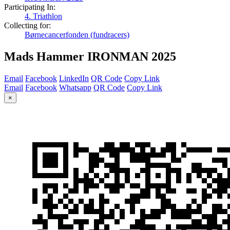
Participating In:
4. Triathlon
Collecting for:
Børnecancerfonden (fundracers)
Mads Hammer IRONMAN 2025
Email
Facebook
LinkedIn
QR Code
Copy Link
Email
Facebook
Whatsapp
QR Code
Copy Link
×