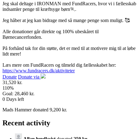
Jeg skal deltage i IRONMAN med FundRacers, hvor vi i fællesskab
indsamler penge til kræftsyge børn🏃.
Jeg håber at jeg kan bidrage med så mange penge som muligt. 🥰
Alle donationer går direkte og 100% ubeskåret til
Børnecancerfonden.
På forhånd tak for din støtte, det er med til at motivere mig til at løbe
lidt mere!
Læs mere om FundRacers og tilmeld dig fællesskabet her:
https://www.fundracers.dk/aktiviteter
Donate
Donate via
31,520 kr.
110
%
Goal:
28,460 kr.
0
Days left
Mads Hammer donated 9,200 kr.
Recent activity
Allan lundkvist
donated
250 kr.