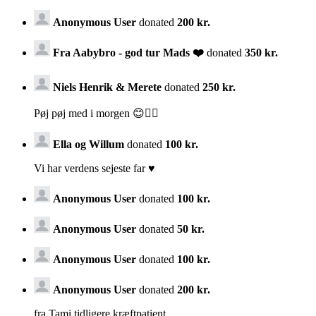
Anonymous User
donated
200 kr.
Fra Aabybro - god tur Mads ❤️
donated
350 kr.
Niels Henrik & Merete
donated
250 kr.
Pøj pøj med i morgen 😊👍🏻
Ella og Willum
donated
100 kr.
Vi har verdens sejeste far ♥️
Anonymous User
donated
100 kr.
Anonymous User
donated
50 kr.
Anonymous User
donated
100 kr.
Anonymous User
donated
200 kr.
fra Tami tidligere kræftpatient