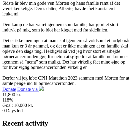
Sidste år blev min gode ven Morten og hans familie ramt af det
værst tænkelige. Deres datter, Alberte, havde fået konstateret
leukæmi.
Den kamp de har været igennem som familie, har gjort et stort
indtryk på mig, som jo blot har kigget med fra sidelinjen.
Det er ikke meningen at man skal igennem så voldsomt et forløb når
man kun er 3 år gammel, og det er ikke meningen at en familie skal
opleve den slags ting. Heldigvis så ved jeg hvor stort et arbejde
børnecancerfonden gør, for netop at sørge for at familierne kommer
igennem så ”nemt” som muligt. Det har virkelig fået mine øjne op
for hvor vigtig børnecancerfonden virkelig er.
Derfor vil jeg løbe CPH Marathon 2023 sammen med Morten for at
samle penge ind til børnecancerfonden.
Donate
Donate via
11,800 kr.
118
%
Goal:
10,000 kr.
0
Days left
Recent activity