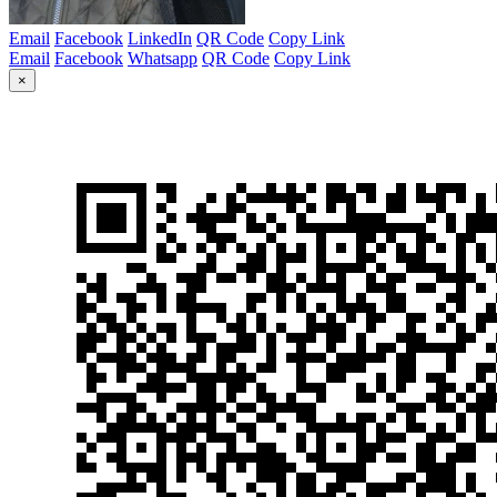
Email
Facebook
LinkedIn
QR Code
Copy Link
Email
Facebook
Whatsapp
QR Code
Copy Link
×