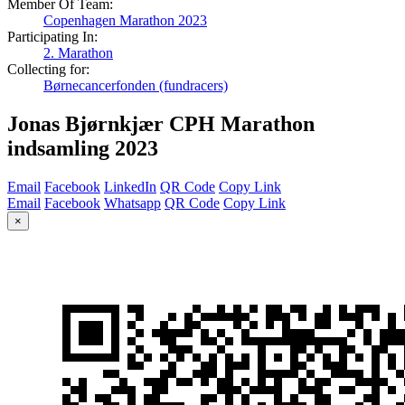
Member Of Team:
Copenhagen Marathon 2023
Participating In:
2. Marathon
Collecting for:
Børnecancerfonden (fundracers)
Jonas Bjørnkjær CPH Marathon
indsamling 2023
Email
Facebook
LinkedIn
QR Code
Copy Link
Email
Facebook
Whatsapp
QR Code
Copy Link
×