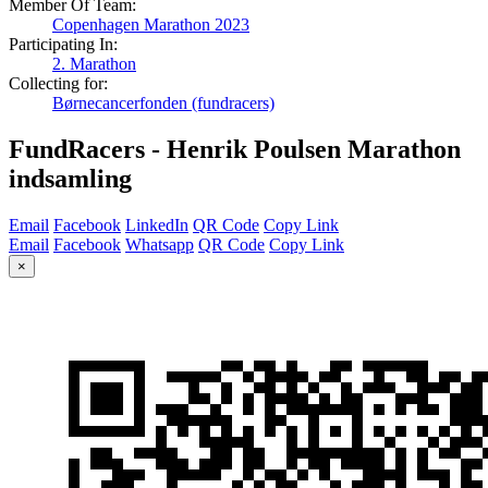
Member Of Team:
Copenhagen Marathon 2023
Participating In:
2. Marathon
Collecting for:
Børnecancerfonden (fundracers)
FundRacers - Henrik Poulsen Marathon
indsamling
Email
Facebook
LinkedIn
QR Code
Copy Link
Email
Facebook
Whatsapp
QR Code
Copy Link
×