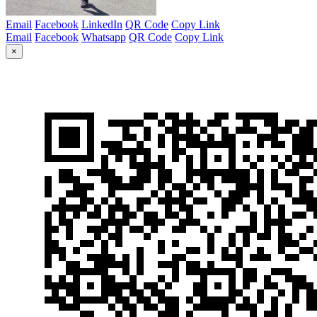
Email
Facebook
LinkedIn
QR Code
Copy Link
Email
Facebook
Whatsapp
QR Code
Copy Link
×