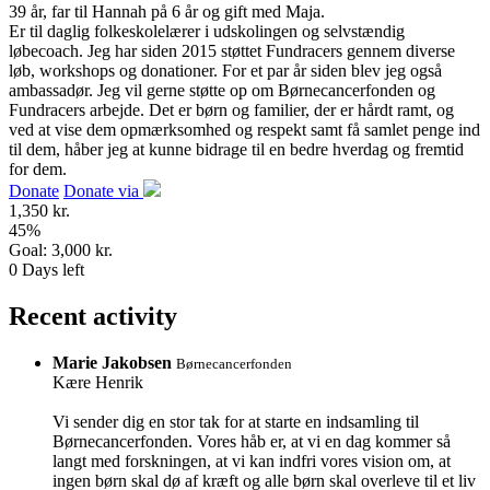
39 år, far til Hannah på 6 år og gift med Maja.
Er til daglig folkeskolelærer i udskolingen og selvstændig
løbecoach. Jeg har siden 2015 støttet Fundracers gennem diverse
løb, workshops og donationer. For et par år siden blev jeg også
ambassadør. Jeg vil gerne støtte op om Børnecancerfonden og
Fundracers arbejde. Det er børn og familier, der er hårdt ramt, og
ved at vise dem opmærksomhed og respekt samt få samlet penge ind
til dem, håber jeg at kunne bidrage til en bedre hverdag og fremtid
for dem.
Donate
Donate via
1,350 kr.
45
%
Goal:
3,000 kr.
0
Days left
Recent activity
Marie Jakobsen
Børnecancerfonden
Kære Henrik
Vi sender dig en stor tak for at starte en indsamling til
Børnecancerfonden. Vores håb er, at vi en dag kommer så
langt med forskningen, at vi kan indfri vores vision om, at
ingen børn skal dø af kræft og alle børn skal overleve til et liv