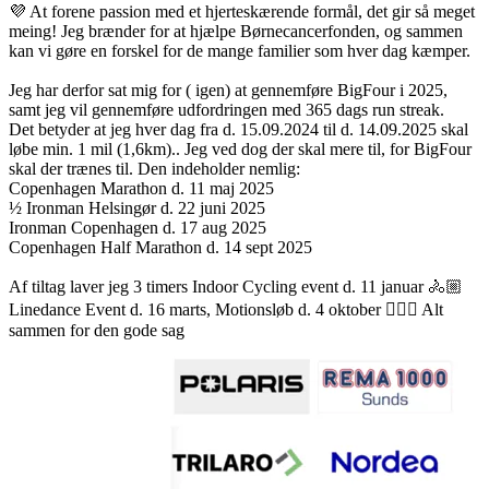
💜 At forene passion med et hjerteskærende formål, det gir så meget
meing! Jeg brænder for at hjælpe Børnecancerfonden, og sammen
kan vi gøre en forskel for de mange familier som hver dag kæmper.
Jeg har derfor sat mig for ( igen) at gennemføre BigFour i 2025,
samt jeg vil gennemføre udfordringen med 365 dags run streak.
Det betyder at jeg hver dag fra d. 15.09.2024 til d. 14.09.2025 skal
løbe min. 1 mil (1,6km).. Jeg ved dog der skal mere til, for BigFour
skal der trænes til. Den indeholder nemlig:
Copenhagen Marathon d. 11 maj 2025
½ Ironman Helsingør d. 22 juni 2025
Ironman Copenhagen d. 17 aug 2025
Copenhagen Half Marathon d. 14 sept 2025
Af tiltag laver jeg 3 timers Indoor Cycling event d. 11 januar 🚴🏼
Linedance Event d. 16 marts, Motionsløb d. 4 oktober 🏃🏼‍♀️ Alt
sammen for den gode sag