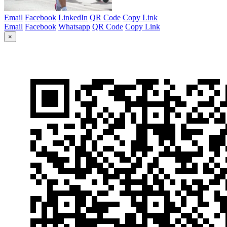
Email
Facebook
LinkedIn
QR Code
Copy Link
Email
Facebook
Whatsapp
QR Code
Copy Link
×