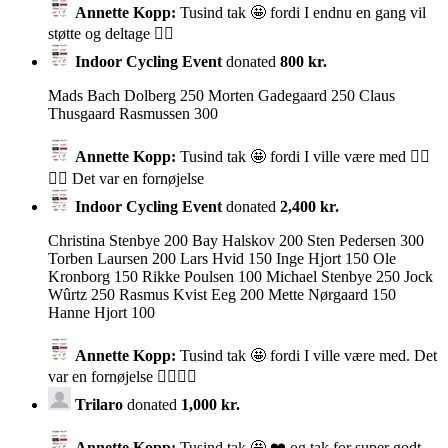
Annette Kopp:
Tusind tak 🤩 fordi I endnu en gang vil
støtte og deltage 🚴‍♀️
Indoor Cycling Event
donated
800 kr.
Mads Bach Dolberg 250 Morten Gadegaard 250 Claus
Thusgaard Rasmussen 300
Annette Kopp:
Tusind tak 🤩 fordi I ville være med 🚴‍♀️
🚴‍♀️ Det var en fornøjelse
Indoor Cycling Event
donated
2,400 kr.
Christina Stenbye 200 Bay Halskov 200 Sten Pedersen 300
Torben Laursen 200 Lars Hvid 150 Inge Hjort 150 Ole
Kronborg 150 Rikke Poulsen 100 Michael Stenbye 250 Jock
Wûrtz 250 Rasmus Kvist Eeg 200 Mette Nørgaard 150
Hanne Hjort 100
Annette Kopp:
Tusind tak 🤩 fordi I ville være med. Det
var en fornøjelse 🚴‍♀️🚴‍♀️
Trilaro
donated
1,000 kr.
Annette Kopp:
Tusind tak 🤩 ❤️ og tak for super godt