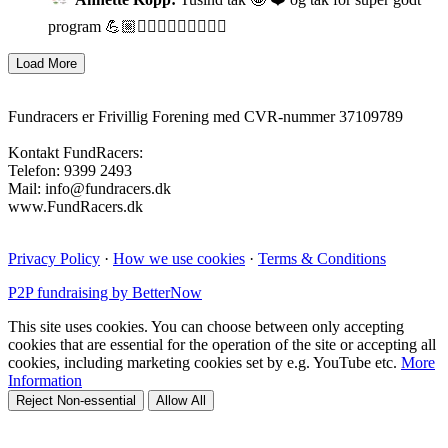
program 💪🏼🚴🏼‍♂️🏊🏼‍♀️🏃🏼‍♀️
Fundracers er Frivillig Forening med CVR-nummer 37109789
Kontakt FundRacers:
Telefon: 9399 2493
Mail: info@fundracers.dk
www.FundRacers.dk
Privacy Policy
·
How we use cookies
·
Terms & Conditions
P2P fundraising by BetterNow
This site uses cookies. You can choose between only accepting
cookies that are essential for the operation of the site or accepting all
cookies, including marketing cookies set by e.g. YouTube etc.
More
Information
Reject Non-essential
Allow All