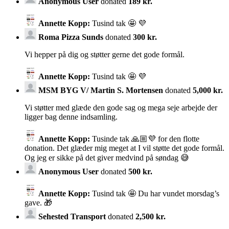
Anonymous User
donated
189 kr.
Annette Kopp:
Tusind tak 🤩 💜
Roma Pizza Sunds
donated
300 kr.
Vi hepper på dig og støtter gerne det gode formål.
Annette Kopp:
Tusind tak 🤩 💜
MSM BYG V/ Martin S. Mortensen
donated
5,000 kr.
Vi støtter med glæde den gode sag og mega seje arbejde der
ligger bag denne indsamling.
Annette Kopp:
Tusinde tak 🙏🏼💜 for den flotte
donation. Det glæder mig meget at I vil støtte det gode formål.
Og jeg er sikke på det giver medvind på søndag 😅
Anonymous User
donated
500 kr.
Annette Kopp:
Tusind tak 🤩 Du har vundet morsdag’s
gave. 🎁
Sehested Transport
donated
2,500 kr.