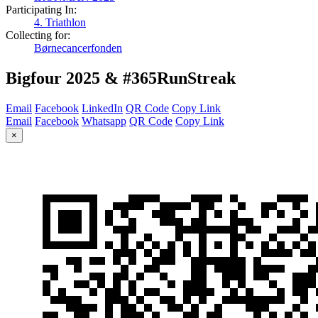
Participating In:
4. Triathlon
Collecting for:
Børnecancerfonden
Bigfour 2025 & #365RunStreak
Email
Facebook
LinkedIn
QR Code
Copy Link
Email
Facebook
Whatsapp
QR Code
Copy Link
×