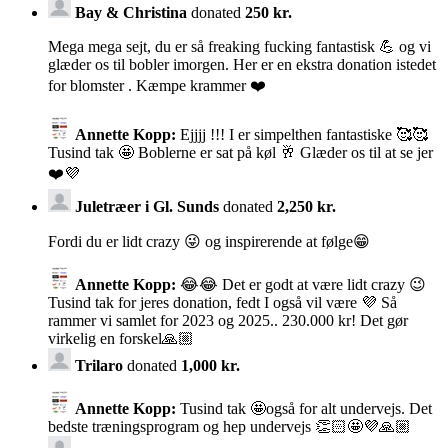
Bay & Christina
donated
250 kr.
Mega mega sejt, du er så freaking fucking fantastisk 💪 og vi
glæder os til bobler imorgen. Her er en ekstra donation istedet
for blomster . Kæmpe krammer ❤️
Annette Kopp:
Ejjjj !!! I er simpelthen fantastiske 🥰🥰
Tusind tak 🤩 Boblerne er sat på køl 🥂 Glæder os til at se jer
❤️💜
Juletræer i Gl. Sunds
donated
2,250 kr.
Fordi du er lidt crazy 😜 og inspirerende at følge😁
Annette Kopp:
😂😂 Det er godt at være lidt crazy 😉
Tusind tak for jeres donation, fedt I også vil være 💜 Så
rammer vi samlet for 2023 og 2025.. 230.000 kr! Det gør
virkelig en forskel🙏🏼
Trilaro
donated
1,000 kr.
Annette Kopp:
Tusind tak 🤩også for alt undervejs. Det
bedste træningsprogram og hep undervejs 👏🏻🤩💜🙏🏼