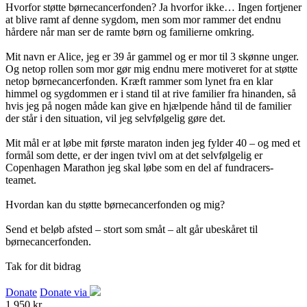
Hvorfor støtte børnecancerfonden? Ja hvorfor ikke… Ingen fortjener
at blive ramt af denne sygdom, men som mor rammer det endnu
hårdere når man ser de ramte børn og familierne omkring.
Mit navn er Alice, jeg er 39 år gammel og er mor til 3 skønne unger.
Og netop rollen som mor gør mig endnu mere motiveret for at støtte
netop børnecancerfonden. Kræft rammer som lynet fra en klar
himmel og sygdommen er i stand til at rive familier fra hinanden, så
hvis jeg på nogen måde kan give en hjælpende hånd til de familier
der står i den situation, vil jeg selvfølgelig gøre det.
Mit mål er at løbe mit første maraton inden jeg fylder 40 – og med et
formål som dette, er der ingen tvivl om at det selvfølgelig er
Copenhagen Marathon jeg skal løbe som en del af fundracers-
teamet.
Hvordan kan du støtte børnecancerfonden og mig?
Send et beløb afsted – stort som småt – alt går ubeskåret til
børnecancerfonden.
Tak for dit bidrag
Donate
Donate via
1,950 kr.