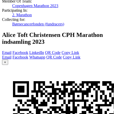
Member Of Team:
Copenhagen Marathon 2023
Participating In:
2. Marathon
Collecting for:
Børnecancerfonden (fundracers)
Alice Toft Christensen CPH Marathon
indsamling 2023
Email
Facebook
LinkedIn
QR Code
Copy Link
Email
Facebook
Whatsapp
QR Code
Copy Link
×