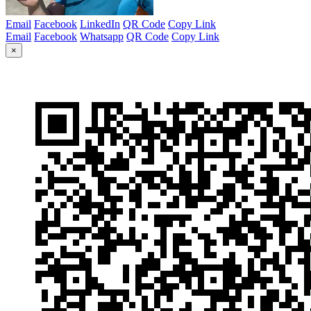
Email
Facebook
LinkedIn
QR Code
Copy Link
Email
Facebook
Whatsapp
QR Code
Copy Link
×