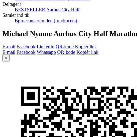
Deltager i:
BESTSELLER Aarhus City Half
Samler ind til:
Børnecancerfonden (fundracers)
Michael Nyame Aarhus City Half Maratho
E-mail
Facebook
LinkedIn
QR-kode
Kopiér link
E-mail
Facebook
Whatsapp
QR-kode
Kopiér link
×