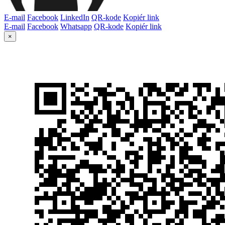
E-mail
Facebook
LinkedIn
QR-kode
Kopiér link
E-mail
Facebook
Whatsapp
QR-kode
Kopiér link
×