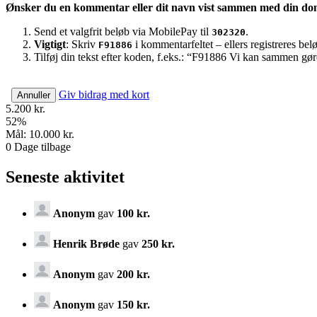
Ønsker du en kommentar eller dit navn vist sammen med din do
Send et valgfrit beløb via MobilePay til
.
302320
Vigtigt
: Skriv
i kommentarfeltet – ellers registreres be
F91886
Tilføj din tekst efter koden, f.eks.: “F91886 Vi kan sammen gør
Giv bidrag med kort
Annuller
5.200 kr.
52
%
Mål:
10.000 kr.
0
Dage tilbage
Seneste aktivitet
Anonym
gav
100 kr.
Henrik Brøde
gav
250 kr.
Anonym
gav
200 kr.
Anonym
gav
150 kr.