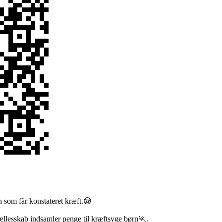
n som får konstateret kræft.😪
ællesskab indsamler penge til kræftsyge børn🏃.