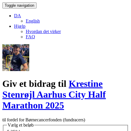
Toggle navigation
DA
English
Hjælp
Hvordan det virker
FAQ
Giv et bidrag til
Krestine
Stenrøjl Aarhus City Half
Marathon 2025
til fordel for Børnecancerfonden (fundracers)
Vælg et beløb