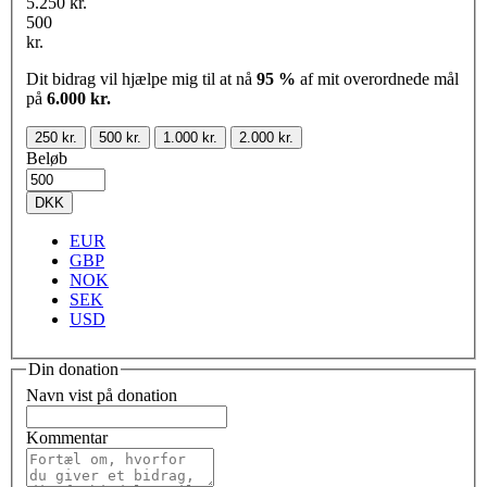
5.250 kr.
500
kr.
Dit bidrag vil hjælpe mig til at nå
95 %
af mit overordnede mål
på
6.000 kr.
250 kr.
500 kr.
1.000 kr.
2.000 kr.
Beløb
DKK
EUR
GBP
NOK
SEK
USD
Din donation
Navn vist på donation
Kommentar