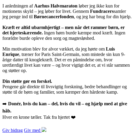
I anledningen af
Aarhus Halvmaraton
løber jeg ikke kun for
motionens skyld – jeg løber for livet. Gennem
Fundracers
samler
jeg penge ind til
Børnecancerfonden
, og jeg har brug for din hjælp.
Kræft er altid ubarmhjertigt – men når det rammer børn, er
det hjerteskærende.
Ingen børn burde kæmpe mod kræft. Ingen
forældre burde opleve den sorg og magtesløshed.
Min motivation blev for alvor vækket, da jeg hørte om
Luis
Enrique
, træner for Paris Saint-Germain, som mistede sin kun 9-
årige datter til knoglekræft. Det er en påmindelse om, hvor
uretfærdigt livet kan være – og hvor vigtigt det er, at vi står sammen
og støtter op.
Din støtte gør en forskel.
Pengene går direkte til livsvigtig forskning, bedre behandlinger og
støtte til de børn og familier, som kæmper den hårdeste kamp.
➡️
Donér, hvis du kan – del, hvis du vil – og hjælp med at give
håb.
Hver en krone tæller. Tak fra hjertet ❤️
Giv bidrag
Giv med