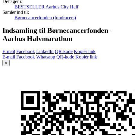
Deltager i:
BESTSELLER Aarhus City Half
Samler ind til:
Børnecancerfonden (fundracers)
Indsamling til Børnecancerfonden -
Aarhus Halvmarathon
E-mail
Facebook
LinkedIn
QR-kode
Kopiér link
E-mail
Facebook
Whatsapp
QR-kode
Kopiér link
×