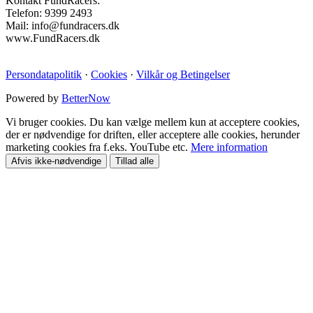
Kontakt FundRacers:
Telefon: 9399 2493
Mail: info@fundracers.dk
www.FundRacers.dk
Persondatapolitik
·
Cookies
·
Vilkår og Betingelser
Powered by
BetterNow
Vi bruger cookies. Du kan vælge mellem kun at acceptere cookies,
der er nødvendige for driften, eller acceptere alle cookies, herunder
marketing cookies fra f.eks. YouTube etc.
Mere information
Afvis ikke-nødvendige
Tillad alle