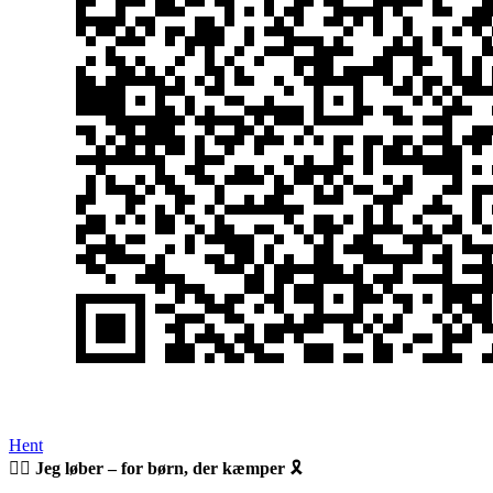
Hent
🏃‍♂️
Jeg løber – for børn, der kæmper
🎗️