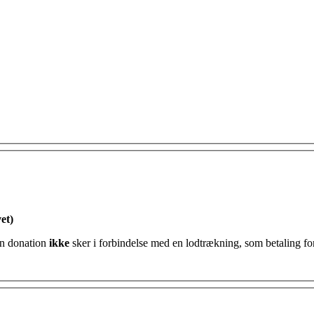
et)
ttefradrag for min donation og erklærer hermed at min donation
ikke
sker i forbindelse med en lodtrækning, som betaling for