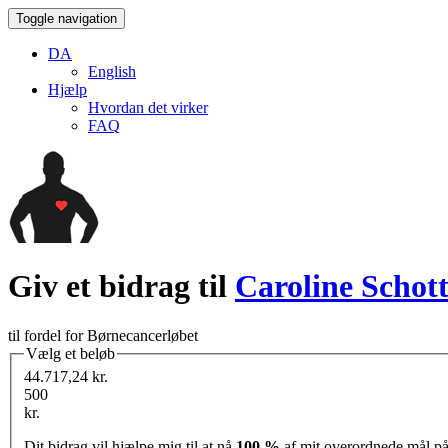
Toggle navigation
DA
English
Hjælp
Hvordan det virker
FAQ
Giv et bidrag til
Caroline Schott
til fordel for Børnecancerløbet
Vælg et beløb
44.717,24 kr.
500
kr.
Dit bidrag vil hjælpe mig til at nå
100 %
af mit overordnede mål p