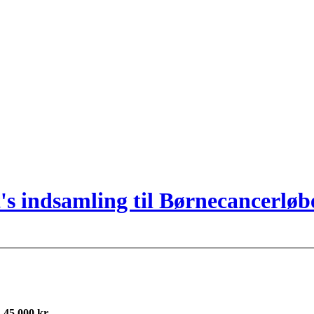
's indsamling til Børnecancerløb
å
45.000 kr.