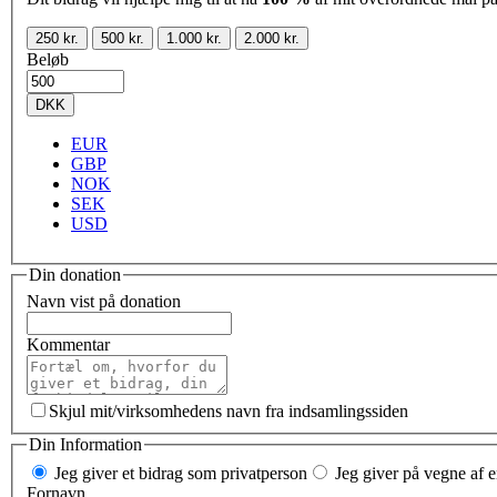
250 kr.
500 kr.
1.000 kr.
2.000 kr.
Beløb
DKK
EUR
GBP
NOK
SEK
USD
Din donation
Navn vist på donation
Kommentar
Skjul mit/virksomhedens navn fra indsamlingssiden
Din Information
Jeg giver et bidrag som privatperson
Jeg giver på vegne af e
Fornavn