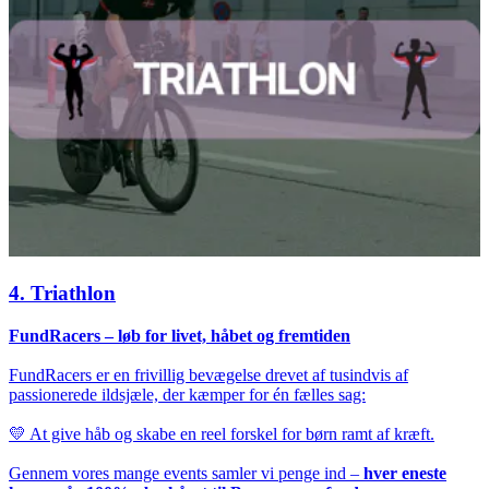
4. Triathlon
FundRacers – løb for livet, håbet og fremtiden
FundRacers er en frivillig bevægelse drevet af tusindvis af
passionerede ildsjæle, der kæmper for én fælles sag:
💛 At give håb og skabe en reel forskel for børn ramt af kræft.
Gennem vores mange events samler vi penge ind –
hver eneste