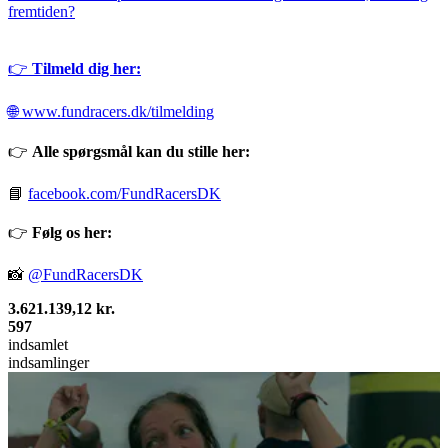
fremtiden?
👉
Tilmeld dig her:
🌐
www.fundracers.dk/tilmelding
👉
Alle spørgsmål kan du stille her:
📘
facebook.com/FundRacersDK
👉
Følg os her:
📸
@FundRacersDK
3.621.139,12 kr.
597
indsamlet
indsamlinger