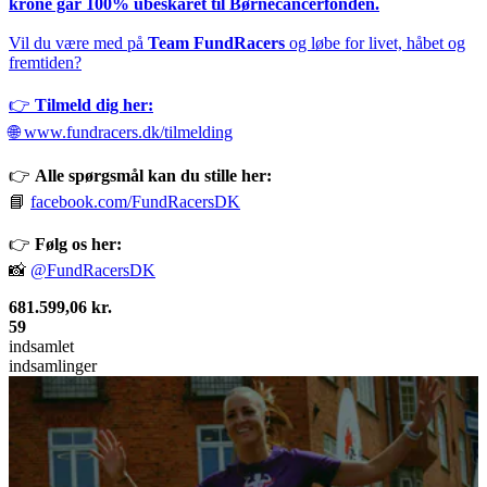
krone går 100% ubeskåret til Børnecancerfonden.
Vil du være med på
Team FundRacers
og løbe for livet, håbet og
fremtiden?
👉
Tilmeld dig her:
🌐
www.fundracers.dk/tilmelding
👉
Alle spørgsmål kan du stille her:
📘
facebook.com/FundRacersDK
👉
Følg os her:
📸
@FundRacersDK
681.599,06 kr.
59
indsamlet
indsamlinger