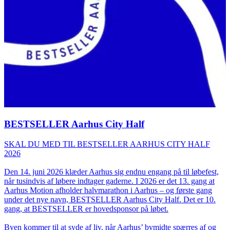
BESTSELLER Aarhus City Half
SKAL DU MED TIL BESTSELLER AARHUS CITY HALF
2026
Den 14. juni 2026 klæder Aarhus sig endnu engang på til løbefest,
når tusindvis af løbere indtager gaderne. I 2026 er det 13. gang at
Aarhus Motion afholder halvmarathon i Aarhus – og første gang
under det nye navn, BESTSELLER Aarhus City Half. Det er 10.
gang, at BESTSELLER er hovedsponsor på løbet.
Byen kommer til at syde af liv, når Aarhus’ bymidte spærres af og