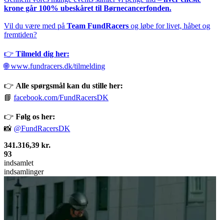
krone går 100% ubeskåret til Børnecancerfonden.
Vil du være med på
Team FundRacers
og løbe for livet, håbet og
fremtiden?
👉
Tilmeld dig her:
🌐
www.fundracers.dk/tilmelding
👉
Alle spørgsmål kan du stille her:
📘
facebook.com/FundRacersDK
👉
Følg os her:
📸
@FundRacersDK
341.316,39 kr.
93
indsamlet
indsamlinger