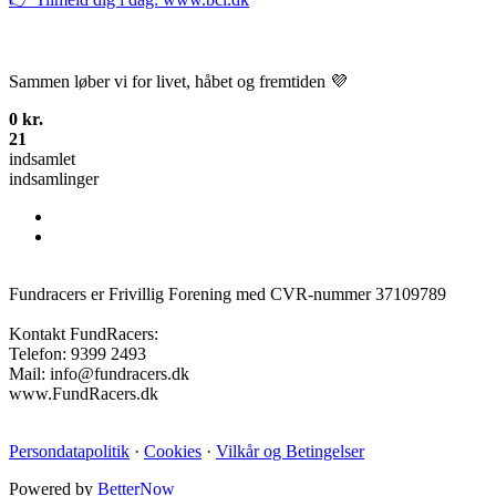
Sammen løber vi for livet, håbet og fremtiden 💜
0 kr.
21
indsamlet
indsamlinger
Fundracers er Frivillig Forening med CVR-nummer 37109789
Kontakt FundRacers:
Telefon: 9399 2493
Mail: info@fundracers.dk
www.FundRacers.dk
Persondatapolitik
·
Cookies
·
Vilkår og Betingelser
Powered by
BetterNow