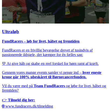
Ultraløb
FundRacers – løb for livet, håbet og fremtiden
FundRacers er en frivillig bevægelse drevet af tusindvis af
passionerede ildsjæle, der kæmper for én fælles sag:
💛 At give håb og skabe en reel forskel for børn ramt af kræft.
Gennem vores mange events samler vi penge ind –
hver eneste
krone går 100% ubeskåret til Børnecancerfonden.
Vil du være med på
Team FundRacers
og løbe for livet, håbet og
fremtiden?
👉
Tilmeld dig her:
🌐
www.fundracers.dk/tilmelding