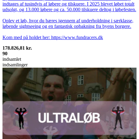
indtages af tusindvis af løbere og tilskuere. I 2025 blevet løbet totalt
udsolgt, og 13.000 løbere og ca. 50.000 tilskuere deltog i løbefesten.
Oplev et løb, hvor du bæres igennem af underholdning i særklasse,
løbende sightseeing og en fantastisk opbakning fra byens borgere.
Kom med på holdet her:
https://www.fundracers.dk
178.826,81 kr.
90
indsamlet
indsamlinger