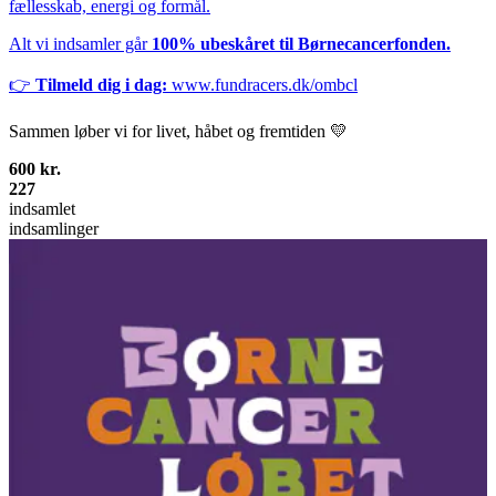
fællesskab, energi og formål.
Alt vi indsamler går
100% ubeskåret til Børnecancerfonden.
👉
Tilmeld dig i dag:
www.fundracers.dk/ombcl
Sammen løber vi for livet, håbet og fremtiden 💛
600 kr.
227
indsamlet
indsamlinger