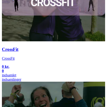
CrossFit
CrossFit
0 kr.
0
indsamlet
indsamlinger