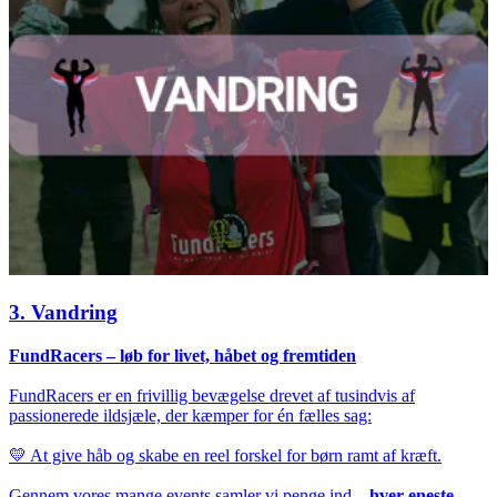
3. Vandring
FundRacers – løb for livet, håbet og fremtiden
FundRacers er en frivillig bevægelse drevet af tusindvis af
passionerede ildsjæle, der kæmper for én fælles sag:
💛 At give håb og skabe en reel forskel for børn ramt af kræft.
Gennem vores mange events samler vi penge ind –
hver eneste