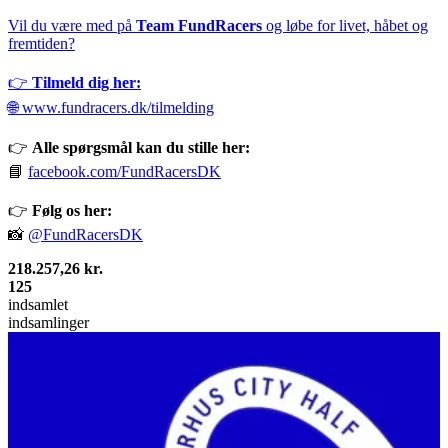
Vil du være med på
Team FundRacers
og løbe for livet, håbet og
fremtiden?
👉
Tilmeld dig her:
🌐
www.fundracers.dk/tilmelding
👉
Alle spørgsmål kan du stille her:
📘
facebook.com/FundRacersDK
👉
Følg os her:
📸
@FundRacersDK
218.257,26 kr.
125
indsamlet
indsamlinger