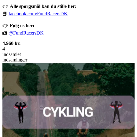
👉
Alle spørgsmål kan du stille her:
📘
facebook.com/FundRacersDK
👉
Følg os her:
📸
@FundRacersDK
4.960 kr.
4
indsamlet
indsamlinger