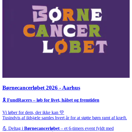
Børnecancerløbet 2026 - Aarhus
🎗️
FundRacers – løb for livet, håbet og fremtiden
Vi løber for dem, der ikke kan 💛
Tusindvis af ildsjæle samles hvert år for at støtte børn ramt af kræft.
💪 Deltag i
Børnecancerløbet
– et 6-timers event fyldt med