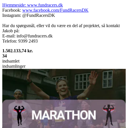
Hjemmeside:
www.fundracers.dk
Facebook:
www.facebook.com/FundRacersDK
Instagram: @FundRacersDK
Har du spørgsmål, eller vil du være en del af projektet, så kontakt
Jakob på:
E-mail: info@fundracers.dk
Telefon: 9399 2493
1.502.133,74 kr.
34
indsamlet
indsamlinger