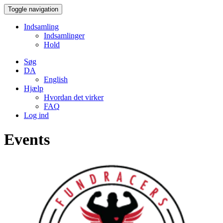
Toggle navigation
Indsamling
Indsamlinger
Hold
Søg
DA
English
Hjælp
Hvordan det virker
FAQ
Log ind
Events