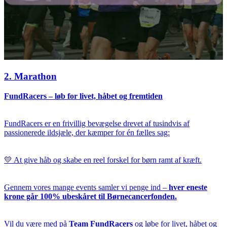
2. Marathon
FundRacers – løb for livet, håbet og fremtiden
FundRacers er en frivillig bevægelse drevet af tusindvis af
passionerede ildsjæle, der kæmper for én fælles sag:
💛 At give håb og skabe en reel forskel for børn ramt af kræft.
Gennem vores mange events samler vi penge ind –
hver eneste
krone går 100% ubeskåret til Børnecancerfonden.
Vil du være med på
Team FundRacers
og løbe for livet, håbet og