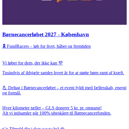
Børnecancerløbet 2027 - København
🎗️
FundRacers – løb for livet, håbet og fremtiden
Vi løber for dem, der ikke kan 💜
Tusindvis af ildsjæle samles hvert år for at støtte børn ramt af kræft.
💪 Deltag i
Børnecancerløbet
– et event fyldt med fællesskab, energi
og formål.
Hver kilometer tæller –
GLS donerer 5 kr. pr. omgang!
Alt vi indsamler går
100% ubeskåret til Børnecancerfonden.
👉
Tilmeld dig i dag:
w
ww.bcl.dk