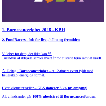
1. Børnecancerløbet 2026 - KBH
🎗️
FundRacers – løb for livet, håbet og fremtiden
Vi løber for dem, der ikke kan 💛
Tusindvis af ildsjæle samles hvert år for at støtte børn ramt af kræft.
💪 Deltag i
Børnecancerløbet
– et 12-timers event fyldt med
fællesskab, energi og formål.
Hver kilometer tæller –
GLS donerer 5 kr. pr. omgang!
Alt vi indsamler går
100% ubeskåret til Børnecancerfonden.