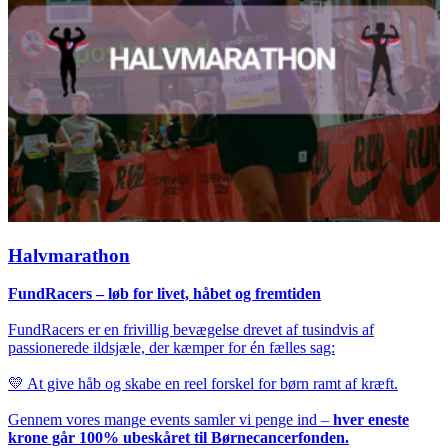
Halvmarathon
FundRacers – løb for livet, håbet og fremtiden
FundRacers er en frivillig bevægelse drevet af tusindvis af
passionerede ildsjæle, der kæmper for én fælles sag:
💛 At give håb og skabe en reel forskel for børn ramt af kræft.
Gennem vores mange events samler vi penge ind –
hver eneste
krone går 100% ubeskåret til Børnecancerfonden.